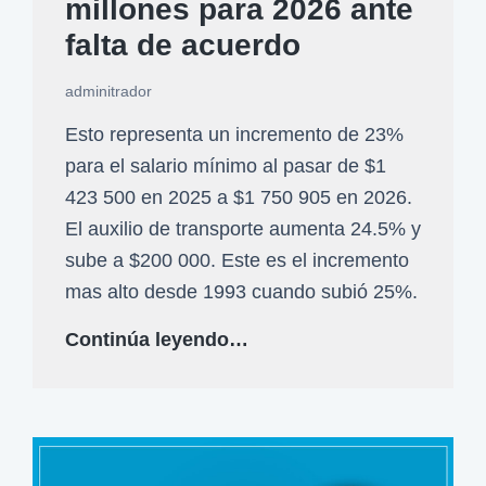
l
millones para 2026 ante
e
falta de acuerdo
n
adminitrador
C
o
Esto representa un incremento de 23%
l
para el salario mínimo al pasar de $1
o
423 500 en 2025 a $1 750 905 en 2026.
m
El auxilio de transporte aumenta 24.5% y
b
sube a $200 000. Este es el incremento
i
mas alto desde 1993 cuando subió 25%.
a
G
Continúa leyendo…
:
o
C
b
a
i
l
e
c