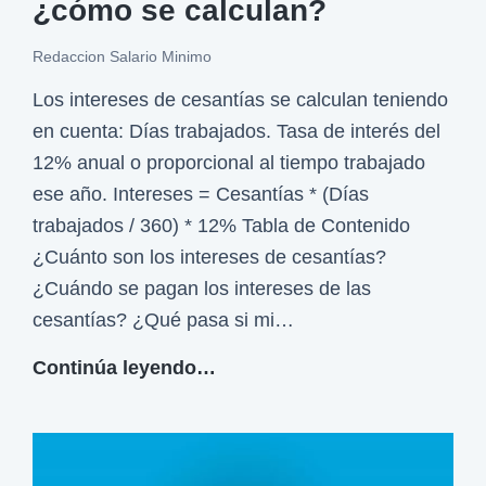
¿cómo se calculan?
a
a
r
s
Redaccion Salario Minimo
a
?
Los intereses de cesantías se calculan teniendo
q
en cuenta: Días trabajados. Tasa de interés del
u
12% anual o proporcional al tiempo trabajado
e
ese año. Intereses = Cesantías * (Días
s
trabajados / 360) * 12% Tabla de Contenido
e
¿Cuánto son los intereses de cesantías?
p
¿Cuándo se pagan los intereses de las
u
cesantías? ¿Qué pasa si mi…
e
d
I
Continúa leyendo…
e
n
n
t
u
e
s