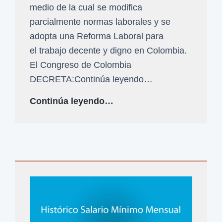
r
medio de la cual se modifica
?
o
parcialmente normas laborales y se
p
adopta una Reforma Laboral para
u
el trabajo decente y digno en Colombia.
e
El Congreso de Colombia
s
DECRETA:Continúa leyendo…
t
L
Continúa leyendo…
a
e
s
y
i
2
n
4
i
6
c
6
i
d
a
e
l