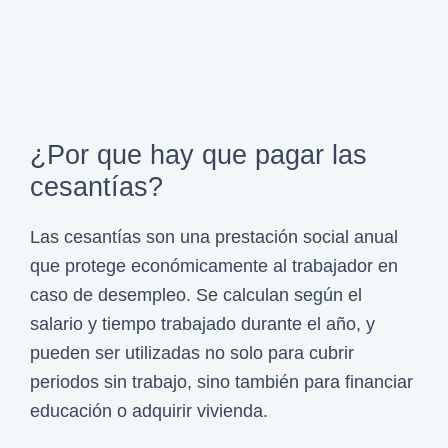
r
s
u
?
t
l
a
a
s
e
i
l
¿Por que hay que pagar las
n
r
cesantías?
i
e
c
c
Las cesantías son una prestación social anual
i
a
que protege económicamente al trabajador en
a
r
caso de desempleo. Se calculan según el
l
g
salario y tiempo trabajado durante el año, y
e
o
pueden ser utilizadas no solo para cubrir
s
n
periodos sin trabajo, sino también para financiar
o
educación o adquirir vivienda.
c