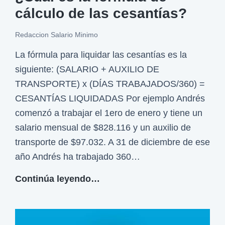
n
cálculo de las cesantías?
s
?
a
Redaccion Salario Minimo
n
La fórmula para liquidar las cesantías es la
t
siguiente: (SALARIO + AUXILIO DE
í
TRANSPORTE) x (DÍAS TRABAJADOS/360) =
a
CESANTÍAS LIQUIDADAS Por ejemplo Andrés
s
comenzó a trabajar el 1ero de enero y tiene un
r
salario mensual de $828.116 y un auxilio de
e
transporte de $97.032. A 31 de diciembre de ese
t
año Andrés ha trabajado 360…
r
o
¿
Continúa leyendo…
a
C
c
u
t
á