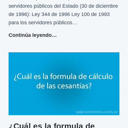
servidores públicos del Estado (30 de diciembre
:
de 1996): Ley 344 de 1996 Ley 100 de 1993
¿
para los servidores públicos…
c
ó
¿
Continúa leyendo…
m
Q
o
u
s
é
e
s
c
o
a
n
l
l
c
a
u
s
l
c
a
¿Cuál es la formula de
e