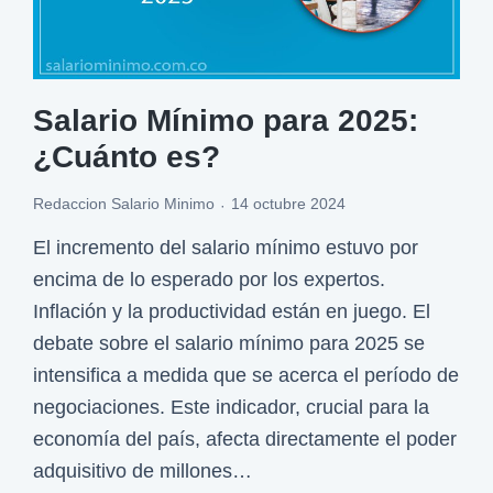
i
m
l
a
l
d
o
Salario Mínimo para 2025:
e
n
¿Cuánto es?
l
e
s
s
Redaccion Salario Minimo
14 octubre 2024
a
p
El incremento del salario mínimo estuvo por
l
a
encima de lo esperado por los expertos.
a
r
Inflación y la productividad están en juego. El
r
a
debate sobre el salario mínimo para 2025 se
i
2
intensifica a medida que se acerca el período de
o
0
negociaciones. Este indicador, crucial para la
m
2
economía del país, afecta directamente el poder
í
6
adquisitivo de millones…
n
a