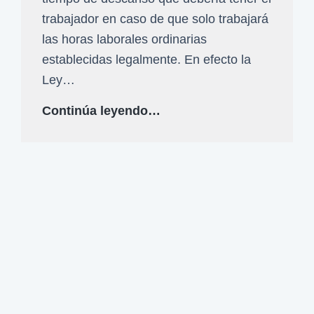
h
e
trabajador en caso de que solo trabajará
a
s
las horas laborales ordinarias
s
t
establecidas legalmente. En efecto la
c
a
Ley…
l
u
a
¿
Continúa leyendo…
n
v
C
t
e
ó
r
s
m
a
y
o
b
p
s
a
r
e
j
o
c
a
p
a
d
u
l
o
e
c