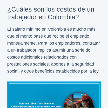
i
¿Cuáles son los costos de un
c
trabajador en Colombia?
a
d
El salario mínimo en Colombia es mucho más
e
que el monto base que recibe el empleado
l
mensualmente. Para los empleadores, contratar
S
a un trabajador implica asumir una serie de
a
costos adicionales relacionados con
l
prestaciones sociales, aportes a la seguridad
a
social, y otros beneficios establecidos por la ley.
r
i
o
M
í