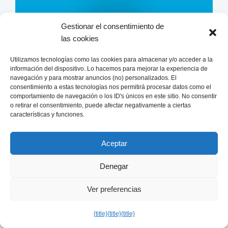
i
l
v
e
Gestionar el consentimiento de
a
las cookies
s
s
l
Utilizamos tecnologías como las cookies para almacenar y/o acceder a la
?
información del dispositivo. Lo hacemos para mejorar la experiencia de
a
navegación y para mostrar anuncios (no) personalizados. El
f
consentimiento a estas tecnologías nos permitirá procesar datos como el
comportamiento de navegación o los ID's únicos en este sitio. No consentir
o
o retirar el consentimiento, puede afectar negativamente a ciertas
¿Cómo se liquidan las
r
características y funciones.
cesantías?
m
Aceptar
u
Redaccion Salario Minimo
l
Denegar
Las cesantías se liquidan a final de año o
a
cuando se termine el contrato de trabajo antes
d
Ver preferencias
del 31 de diciembre. En el primer caso se
e
{title}
{title}
{title}
liquidan el 31 de diciembre, por año o por la
c