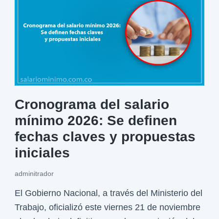
r
u
n
l
o
e
a
s
n
u
u
s
n
r
Cronograma del salario
c
e
mínimo 2026: Se definen
i
c
a
fechas claves y propuestas
a
s
iniciales
r
a
g
adminitrador
l
o
a
El Gobierno Nacional, a través del Ministerio del
s
r
Trabajo, oficializó este viernes 21 de noviembre
y
i