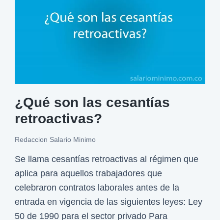
r
a
e
r
s
?
e
s
d
e
¿Qué son las cesantías
c
retroactivas?
e
s
Redaccion Salario Minimo
a
Se llama cesantías retroactivas al régimen que
n
aplica para aquellos trabajadores que
t
celebraron contratos laborales antes de la
í
entrada en vigencia de las siguientes leyes: Ley
a
50 de 1990 para el sector privado Para
s