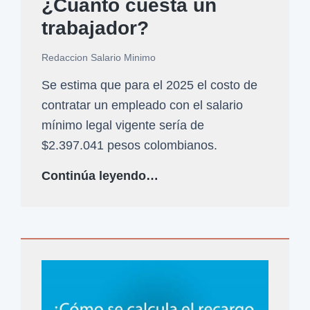
¿Cuánto cuesta un
l
e
t
s
trabajador?
s
o
a
p
s
Redaccion Salario Minimo
l
a
n
a
Se estima que para el 2025 el costo de
r
u
r
contratar un empleado con el salario
a
e
i
mínimo legal vigente sería de
2
v
o
$2.397.041 pesos colombianos.
0
o
m
2
S
s
Continúa leyendo…
í
6
a
p
n
a
l
o
i
n
a
r
m
t
r
c
o
e
i
e
2
f
o
n
0
a