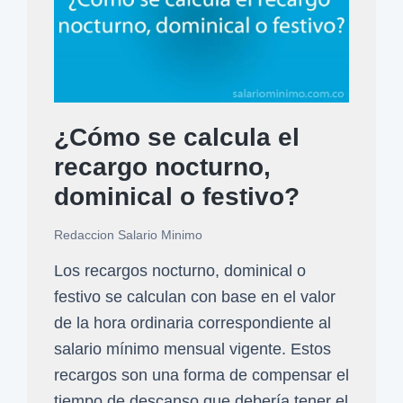
M
t
2
l
í
a
6
t
n
j
:
a
i
e
S
d
m
s
e
e
¿Cómo se calcula el
o
p
d
a
recargo nocturno,
:
a
e
c
¿
r
dominical o festivo?
f
u
C
a
i
e
Redaccion Salario Minimo
u
2
n
r
á
0
Los recargos nocturno, dominical o
e
d
n
2
festivo se calculan con base en el valor
n
o
t
6
de la hora ordinaria correspondiente al
f
o
salario mínimo mensual vigente. Estos
e
c
recargos son una forma de compensar el
c
u
tiempo de descanso que debería tener el