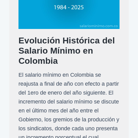
l
e
2
s
5
d
Evolución Histórica del
e
Salario Mínimo en
j
u
Colombia
n
El salario mínimo en Colombia se
i
reajusta a final de año con efecto a partir
o
del 1ero de enero del año siguiente. El
2
incremento del salario mínimo se discute
0
en el último mes del año entre el
2
Gobierno, los gremios de la producción y
5
los sindicatos, donde cada uno presenta
(
un incremento porcentual el cual…