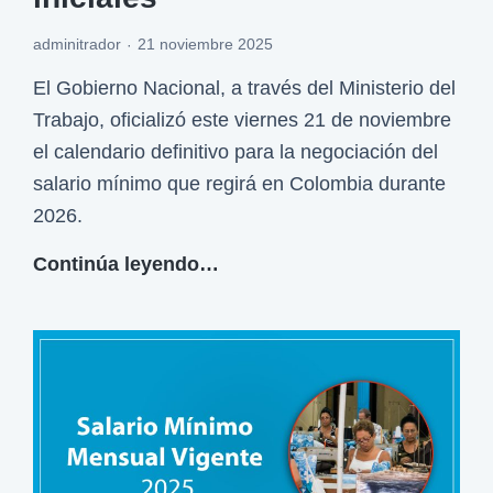
a
adminitrador
21 noviembre 2025
l
a
El Gobierno Nacional, a través del Ministerio del
r
Trabajo, oficializó este viernes 21 de noviembre
i
el calendario definitivo para la negociación del
o
salario mínimo que regirá en Colombia durante
v
2026.
i
C
Continúa leyendo…
t
r
a
o
l
n
d
o
e
g
2
r
m
a