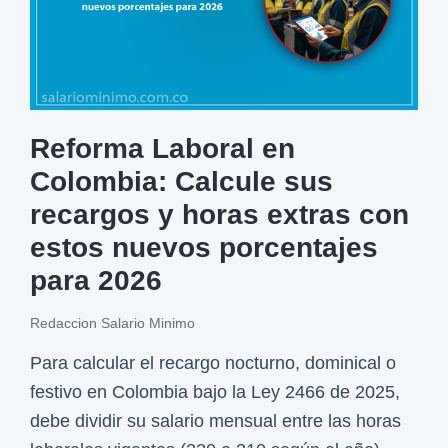
n
i
m
o
e
Reforma Laboral en
n
Colombia: Calcule sus
C
recargos y horas extras con
o
estos nuevos porcentajes
l
para 2026
o
m
Redaccion Salario Minimo
b
Para calcular el recargo nocturno, dominical o
i
festivo en Colombia bajo la Ley 2466 de 2025,
a
debe dividir su salario mensual entre las horas