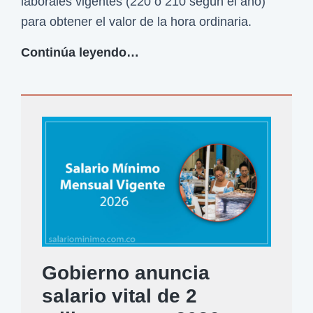
laborales vigentes (220 o 210 según el año)
para obtener el valor de la hora ordinaria.
R
Continúa leyendo…
e
f
o
r
m
a
L
a
b
o
Gobierno anuncia
r
salario vital de 2
a