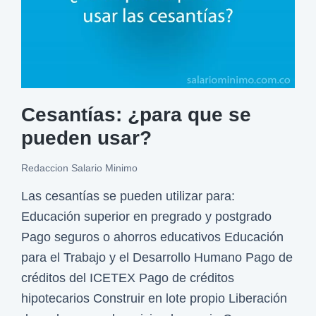
s
e
l
p
l
Cesantías: ¿para que se
a
pueden usar?
z
o
Redaccion Salario Minimo
p
Las cesantías se pueden utilizar para:
a
Educación superior en pregrado y postgrado
r
Pago seguros o ahorros educativos Educación
a
para el Trabajo y el Desarrollo Humano Pago de
c
créditos del ICETEX Pago de créditos
o
hipotecarios Construir en lote propio Liberación
n