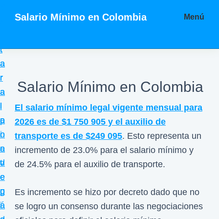
S
S
S
Salario Mínimo en Colombia
Menú
a
a
a
T
l
l
l
o
t
t
t
d
a
a
a
a
r
r
r
Salario Mínimo en Colombia
l
a
a
a
a
l
l
l
El salario mínimo legal vigente mensual para
i
a
c
p
2026 es de $1 750 905 y el auxilio de
n
n
o
i
transporte es de $249 095
. Esto representa un
f
a
n
e
incremento de 23.0% para el salario mínimo y
o
v
t
d
de 24.5% para el auxilio de transporte.
r
e
e
e
m
g
n
p
Es incremento se hizo por decreto dado que no
a
a
i
á
se logro un consenso durante las negociaciones
c