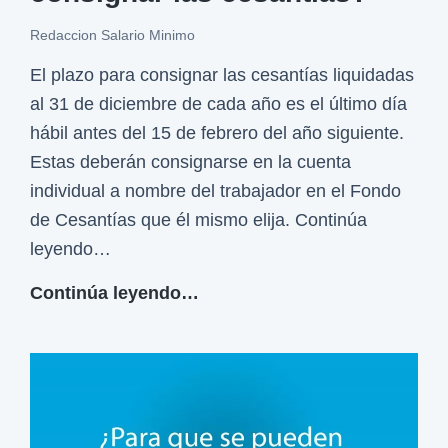
o
f
Redaccion Salario Minimo
e
El plazo para consignar las cesantías liquidadas
s
al 31 de diciembre de cada año es el último día
t
hábil antes del 15 de febrero del año siguiente.
i
Estas deberán consignarse en la cuenta
v
individual a nombre del trabajador en el Fondo
o
de Cesantías que él mismo elija. Continúa
?
leyendo…
¿
Continúa leyendo…
C
u
á
l
e