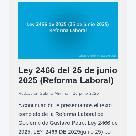
d
r
n
o
a
f
2
e
0
c
2
h
5
a
:
s
¿
Ley 2466 del 25 de junio
c
C
l
2025 (Reforma Laboral)
u
a
á
Redaccion Salario Minimo
26 junio 2025
v
n
e
A continuación le presentamos el texto
t
s
completo de la Reforma Laboral del
o
y
Gobierno de Gustavo Petro: Ley 2466 de
e
p
2025. LEY 2466 DE 2025(junio 25) por
s