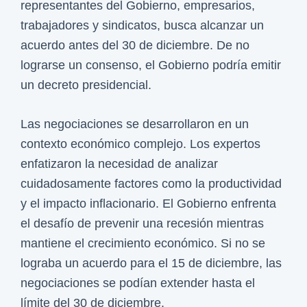
n
representantes del Gobierno, empresarios,
i
trabajadores y sindicatos, busca alcanzar un
m
acuerdo antes del 30 de diciembre. De no
o
lograrse un consenso, el Gobierno podría emitir
p
un decreto presidencial.
a
r
Las negociaciones se desarrollaron en un
a
contexto económico complejo. Los expertos
2
enfatizaron la necesidad de analizar
0
cuidadosamente factores como la productividad
2
y el impacto inflacionario. El Gobierno enfrenta
4
el desafío de prevenir una recesión mientras
mantiene el crecimiento económico. Si no se
lograba un acuerdo para el 15 de diciembre, las
negociaciones se podían extender hasta el
límite del 30 de diciembre.