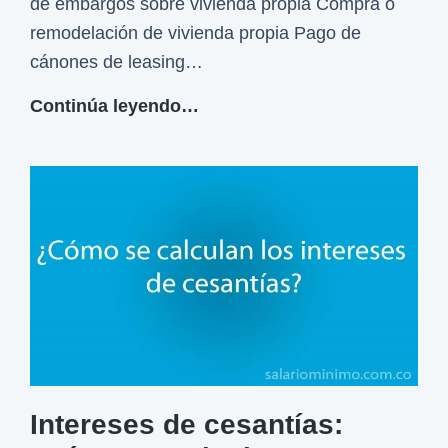
de embargos sobre vivienda propia Compra o
s
remodelación de vivienda propia Pago de
i
cánones de leasing…
g
n
C
Continúa leyendo…
a
e
r
s
l
a
a
n
s
t
c
í
e
a
s
s
a
:
n
¿
t
Intereses de cesantías:
p
í