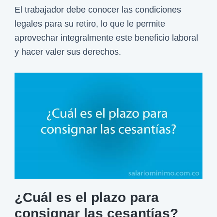
t
El trabajador debe conocer las condiciones
u
legales para su retiro, lo que le permite
r
aprovechar integralmente este beneficio laboral
n
y hacer valer sus derechos.
o
,
d
o
m
i
n
i
c
a
¿Cuál es el plazo para
l
consignar las cesantías?