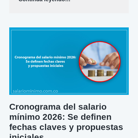
o
b
i
e
r
n
o
a
n
u
n
Cronograma del salario
c
mínimo 2026: Se definen
i
a
fechas claves y propuestas
s
iniciales