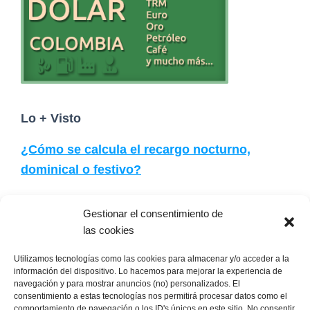
e
r
Lo + Visto
¿Cómo se calcula el recargo nocturno,
dominical o festivo?
¿Cuánto cuesta un trabajador con salario
Gestionar el consentimiento de
mínimo en Colombia?
las cookies
Utilizamos tecnologías como las cookies para almacenar y/o acceder a la
¿Cuál es la formula de cálculo de las
información del dispositivo. Lo hacemos para mejorar la experiencia de
navegación y para mostrar anuncios (no) personalizados. El
cesantías?
consentimiento a estas tecnologías nos permitirá procesar datos como el
comportamiento de navegación o los ID's únicos en este sitio. No consentir