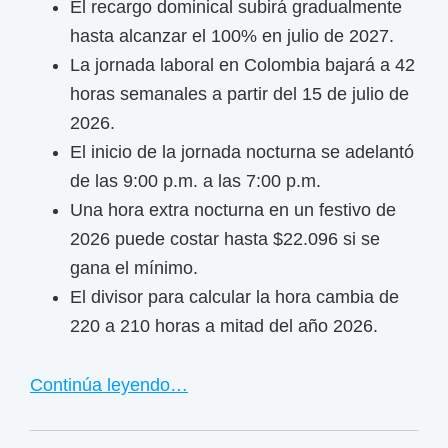
n
El recargo dominical subirá gradualmente
i
hasta alcanzar el 100% en julio de 2027.
m
La jornada laboral en Colombia bajará a 42
o
horas semanales a partir del 15 de julio de
p
2026.
a
El inicio de la jornada nocturna se adelantó
r
de las 9:00 p.m. a las 7:00 p.m.
a
Una hora extra nocturna en un festivo de
2
2026 puede costar hasta $22.096 si se
0
gana el mínimo.
2
El divisor para calcular la hora cambia de
4
220 a 210 horas a mitad del año 2026.
Continúa leyendo…