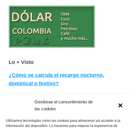
t
e
r
Lo + Visto
¿Cómo se calcula el recargo nocturno,
dominical o festivo?
¿Cuánto cuesta un trabajador con salario
Gestionar el consentimiento de
mínimo en Colombia?
las cookies
Utilizamos tecnologías como las cookies para almacenar y/o acceder a la
¿Cuál es la formula de cálculo de las
información del dispositivo. Lo hacemos para mejorar la experiencia de