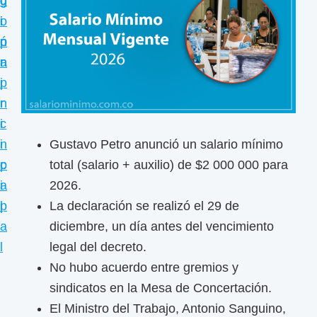
c
d
g
i
i
o
i
ó
ó
p
n
n
n
r
a
d
p
i
e
r
n
l
i
c
s
Gustavo Petro anunció un salario mínimo
n
i
a
total (salario + auxilio) de $2 000 000 para
c
p
l
2026.
i
a
a
La declaración se realizó el 29 de
p
l
r
diciembre, un día antes del vencimiento
a
i
legal del decreto.
l
o
No hubo acuerdo entre gremios y
m
sindicatos en la Mesa de Concertación.
í
El Ministro del Trabajo, Antonio Sanguino,