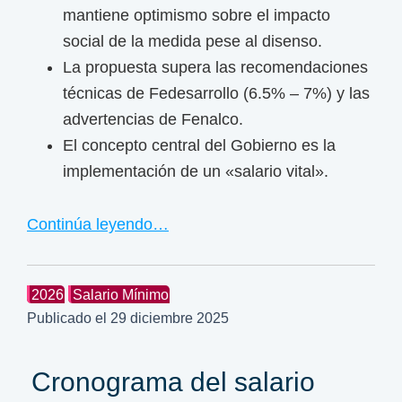
n
mantiene optimismo sobre el impacto
i
social de la medida pese al disenso.
m
La propuesta supera las recomendaciones
o
técnicas de Fedesarrollo (6.5% – 7%) y las
p
advertencias de Fenalco.
a
El concepto central del Gobierno es la
r
implementación de un «salario vital».
a
2
Continúa leyendo…
0
2
4
2026
Salario Mínimo
Publicado el
29 diciembre 2025
Cronograma del salario