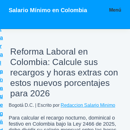
S
S
S
Salario Mínimo en Colombia
Menú
a
a
a
T
l
l
l
o
t
t
t
d
a
a
a
a
r
r
r
Reforma Laboral en
l
a
a
a
a
Colombia: Calcule sus
l
l
l
i
recargos y horas extras con
a
c
p
n
n
o
i
estos nuevos porcentajes
f
a
n
e
para 2026
o
v
t
d
r
e
e
e
Bogotá D.C. | Escrito por
Redaccion Salario Minimo
m
g
n
p
Para calcular el recargo nocturno, dominical o
a
a
i
á
festivo en Colombia bajo la Ley 2466 de 2025,
c