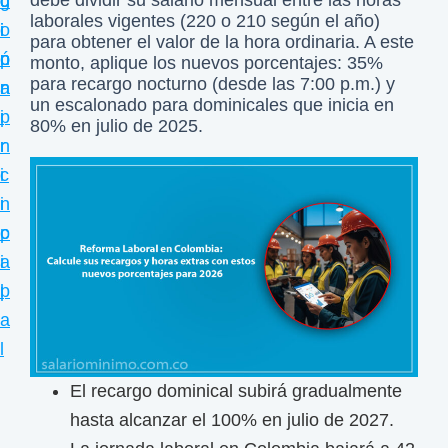
debe dividir su salario mensual entre las horas
c
d
g
i
laborales vigentes (220 o 210 según el año)
i
o
i
para obtener el valor de la hora ordinaria. A este
ó
ó
p
n
monto, aplique los nuevos porcentajes: 35%
n
para recargo nocturno (desde las 7:00 p.m.) y
n
r
a
d
un escalonado para dominicales que inicia en
p
i
80% en julio de 2025.
e
r
n
l
i
c
s
n
i
a
c
p
l
i
a
a
p
l
r
a
i
l
o
El recargo dominical subirá gradualmente
m
hasta alcanzar el 100% en julio de 2027.
í