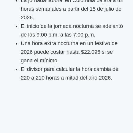
La jornada laboral en Colombia bajará a 42
n
horas semanales a partir del 15 de julio de
i
2026.
m
El inicio de la jornada nocturna se adelantó
o
de las 9:00 p.m. a las 7:00 p.m.
p
Una hora extra nocturna en un festivo de
a
2026 puede costar hasta $22.096 si se
r
gana el mínimo.
a
El divisor para calcular la hora cambia de
2
220 a 210 horas a mitad del año 2026.
0
2
4