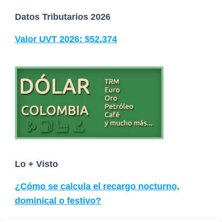
F
Datos Tributarios 2026
o
Valor UVT 2026: $52.374
o
t
e
r
Lo + Visto
¿Cómo se calcula el recargo nocturno,
dominical o festivo?